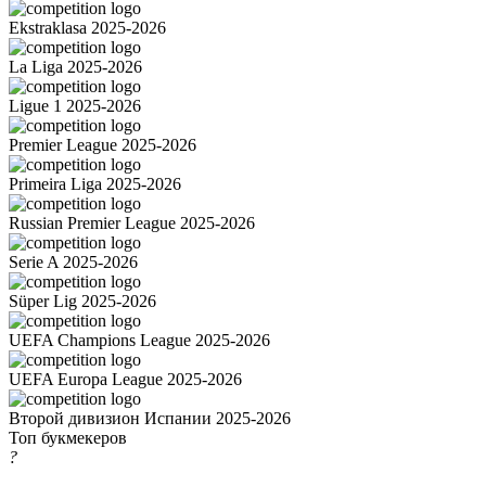
Ekstraklasa 2025-2026
La Liga 2025-2026
Ligue 1 2025-2026
Premier League 2025-2026
Primeira Liga 2025-2026
Russian Premier League 2025-2026
Serie A 2025-2026
Süper Lig 2025-2026
UEFA Champions League 2025-2026
UEFA Europa League 2025-2026
Второй дивизион Испании 2025-2026
Топ букмекеров
?