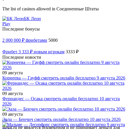
The list of casinos allowed in Соединенные Штаты
БК Леон
Play
Последние бонусы
2 000 000 ₽ фрибетами
5000
Фрибет 3 333 ₽ новым игрокам
3333 ₽
Последние новости
09 августа
Корнеева — Гауфф смотреть онлайн бесплатно 9 августа 2026
09 августа
Фернандес — Осака смотреть онлайн бесплатно 10 августа
2026
09 августа
Эала — Бенчич смотреть онлайн бесплатно 10 августа 2026
Betot.ru не явялется букмекером и не принимает деньги для