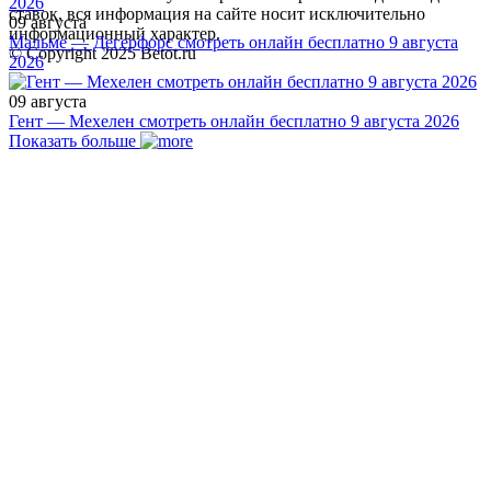
ставок, вся информация на сайте носит исключительно
09 августа
информационный характер.
Мальме — Дегерфорс смотреть онлайн бесплатно 9 августа
© Copyright 2025 Betot.ru
2026
09 августа
Гент — Мехелен смотреть онлайн бесплатно 9 августа 2026
Показать больше