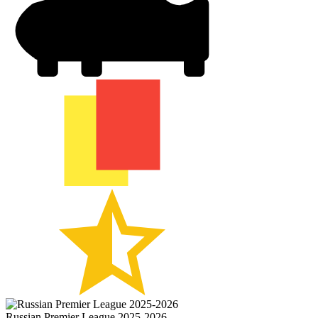
Russian Premier League 2025-2026