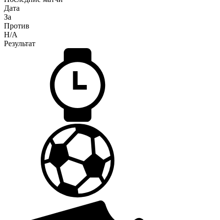
Дата
За
Против
H/A
Результат