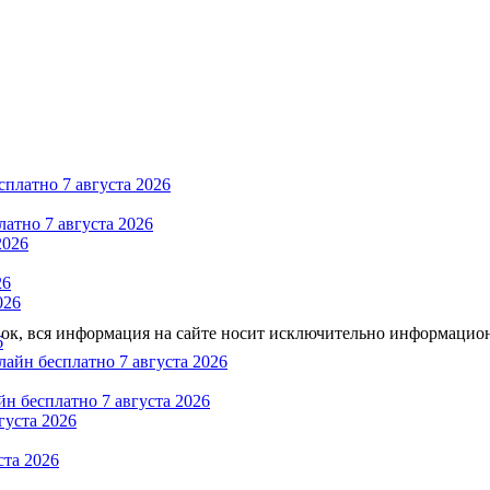
атно 7 августа 2026
26
тавок, вся информация на сайте носит исключительно информацио
6
 бесплатно 7 августа 2026
ста 2026