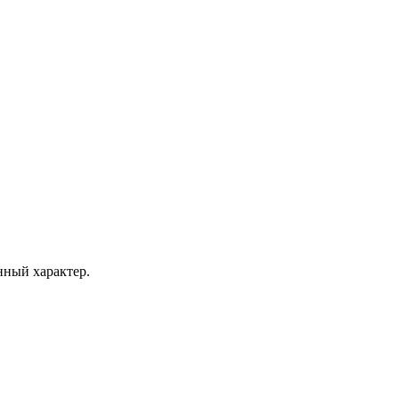
нный характер.