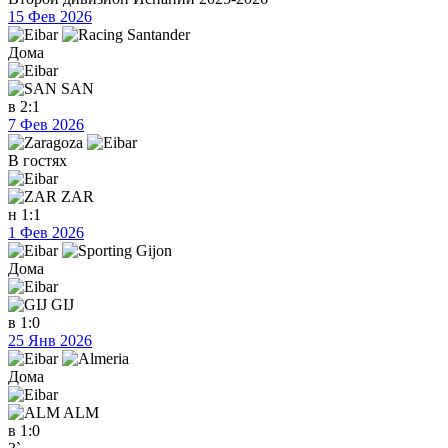
15 Фев 2026
Дома
SAN
в
2:1
7 Фев 2026
В гостях
ZAR
н
1:1
1 Фев 2026
Дома
GIJ
в
1:0
25 Янв 2026
Дома
ALM
в
1:0