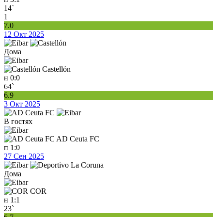
14`
1
7.0
12 Окт 2025
Дома
Castellón
н
0:0
64`
6.9
3 Окт 2025
В гостях
AD Ceuta FC
п
1:0
27 Сен 2025
Дома
COR
н
1:1
23`