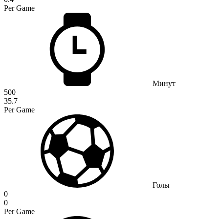
Per Game
Минут
500
35.7
Per Game
Голы
0
0
Per Game