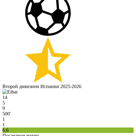
Второй дивизион Испании 2025-2026
14
5
9
500′
1
1
6.6
Последние матчи