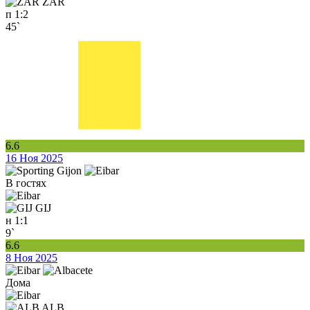
ZAR
п
1:2
45`
6.6
16 Ноя 2025
В гостях
GIJ
н
1:1
9`
6.6
8 Ноя 2025
Дома
ALB