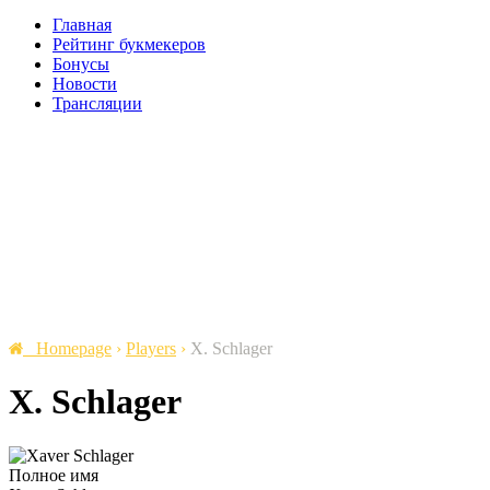
Главная
Рейтинг букмекеров
Бонусы
Новости
Трансляции
Homepage
›
Players
›
X. Schlager
X. Schlager
Полное имя