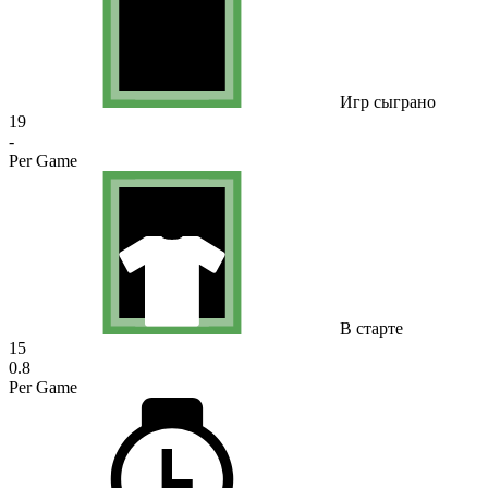
Игр сыграно
19
-
Per Game
В старте
15
0.8
Per Game