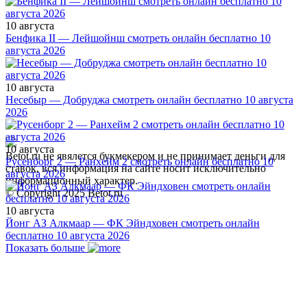
10 августа
Бенфика II — Лейшойнш смотреть онлайн бесплатно 10
августа 2026
10 августа
Несебыр — Добруджа смотреть онлайн бесплатно 10 августа
2026
10 августа
Betot.ru не явялется букмекером и не принимает деньги для
Русенборг 2 — Ранхейм 2 смотреть онлайн бесплатно 10
ставок, вся информация на сайте носит исключительно
августа 2026
информационный характер.
© Copyright 2025 Betot.ru
10 августа
Йонг АЗ Алкмаар — ФК Эйндховен смотреть онлайн
бесплатно 10 августа 2026
Показать больше