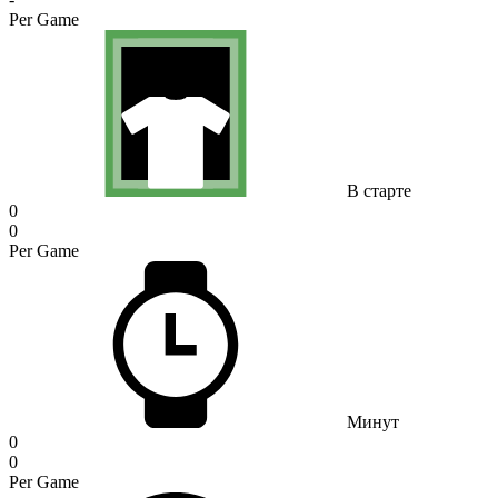
Per Game
В старте
0
0
Per Game
Минут
0
0
Per Game