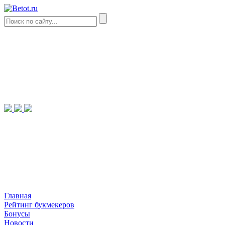
Главная
Рейтинг букмекеров
Бонусы
Новости