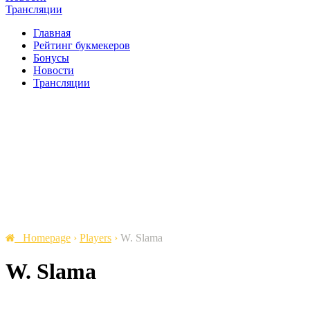
Трансляции
Главная
Рейтинг букмекеров
Бонусы
Новости
Трансляции
Homepage
›
Players
›
W. Slama
W. Slama