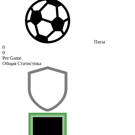
Пасы
0
0
Per Game
Общая Статистика