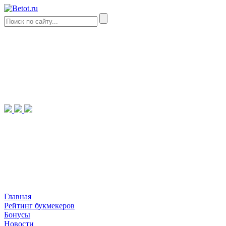
Главная
Рейтинг букмекеров
Бонусы
Новости