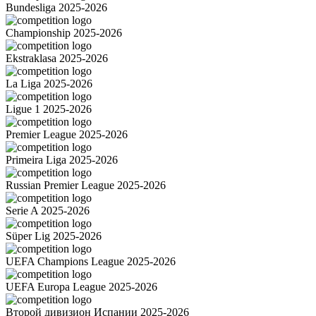
Bundesliga 2025-2026
Championship 2025-2026
Ekstraklasa 2025-2026
La Liga 2025-2026
Ligue 1 2025-2026
Premier League 2025-2026
Primeira Liga 2025-2026
Russian Premier League 2025-2026
Serie A 2025-2026
Süper Lig 2025-2026
UEFA Champions League 2025-2026
UEFA Europa League 2025-2026
Второй дивизион Испании 2025-2026