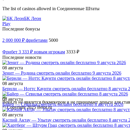
The list of casinos allowed in Соединенные Штаты
БК Леон
Play
Последние бонусы
2 000 000 ₽ фрибетами
5000
Фрибет 3 333 ₽ новым игрокам
3333 ₽
Последние новости
08 августа
Зенит — Родина смотреть онлайн бесплатно 9 августа 2026
08 августа
Бернли — Ноттс Каунти смотреть онлайн бесплатно 8 августа 
08 августа
Betot.ru не явялется букмекером и не принимает деньги для с
Байер — Севилья смотреть онлайн бесплатно 8 августа 2026
© Copyright 2025 Betot.ru
08 августа
Каспий Актау — Улытау смотреть онлайн бесплатно 8 августа 