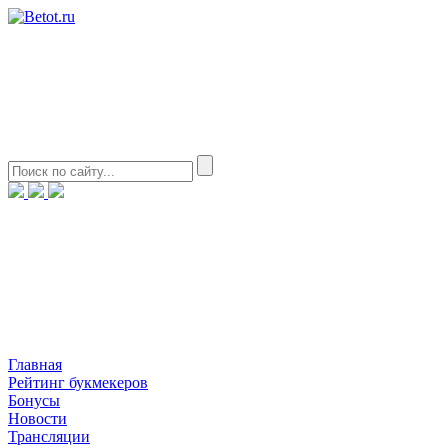
Главная
Рейтинг букмекеров
Бонусы
Новости
Трансляции