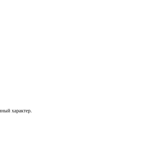
нный характер.