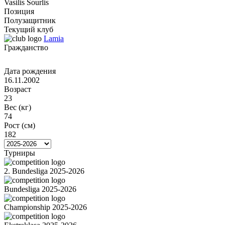
Vasilis Sourlis
Позиция
Полузащитник
Текущий клуб
Lamia
Гражданство
Дата рождения
16.11.2002
Возраст
23
Вес (кг)
74
Рост (см)
182
Турниры
2. Bundesliga 2025-2026
Bundesliga 2025-2026
Championship 2025-2026