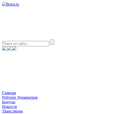
Главная
Рейтинг букмекеров
Бонусы
Новости
Трансляции