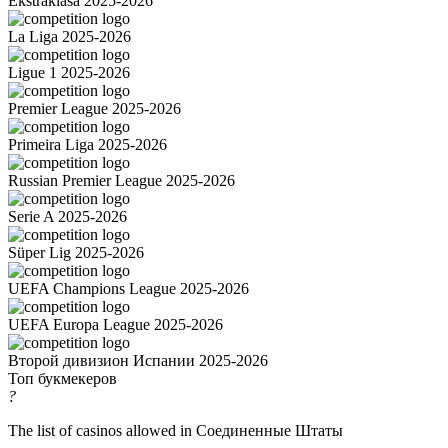
Ekstraklasa 2025-2026
La Liga 2025-2026
Ligue 1 2025-2026
Premier League 2025-2026
Primeira Liga 2025-2026
Russian Premier League 2025-2026
Serie A 2025-2026
Süper Lig 2025-2026
UEFA Champions League 2025-2026
UEFA Europa League 2025-2026
Второй дивизион Испании 2025-2026
Топ букмекеров
?
The list of casinos allowed in Соединенные Штаты