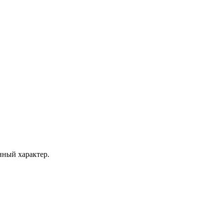
нный характер.