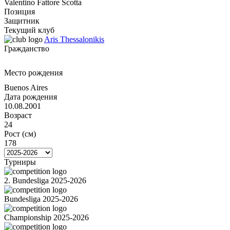
Valentino Fattore Scotta
Позиция
Защитник
Текущий клуб
Aris Thessalonikis
Гражданство
Место рождения
Buenos Aires
Дата рождения
10.08.2001
Возраст
24
Рост (см)
178
Турниры
2. Bundesliga 2025-2026
Bundesliga 2025-2026
Championship 2025-2026