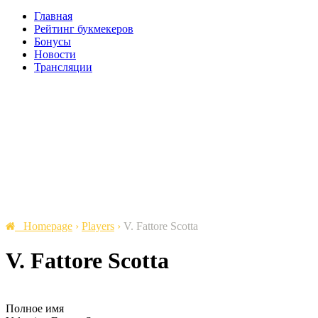
Главная
Рейтинг букмекеров
Бонусы
Новости
Трансляции
Homepage
›
Players
›
V. Fattore Scotta
V. Fattore Scotta
Полное имя