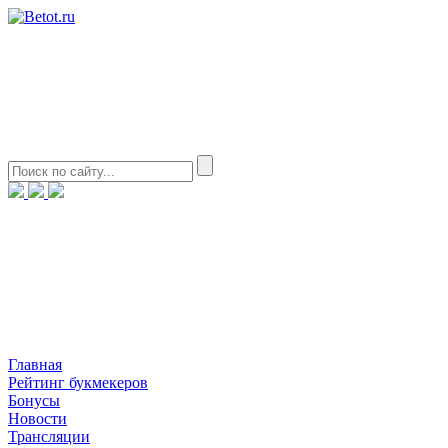
Главная
Рейтинг букмекеров
Бонусы
Новости
Трансляции