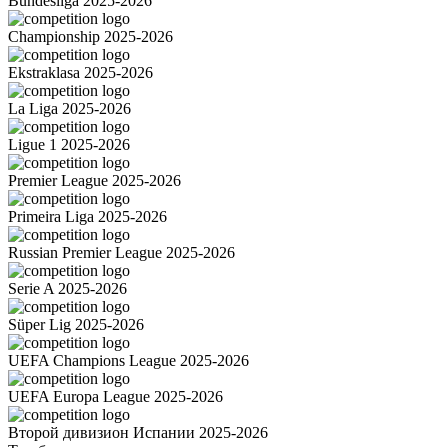
Bundesliga 2025-2026
Championship 2025-2026
Ekstraklasa 2025-2026
La Liga 2025-2026
Ligue 1 2025-2026
Premier League 2025-2026
Primeira Liga 2025-2026
Russian Premier League 2025-2026
Serie A 2025-2026
Süper Lig 2025-2026
UEFA Champions League 2025-2026
UEFA Europa League 2025-2026
Второй дивизион Испании 2025-2026