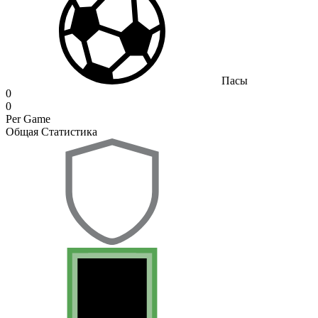
Пасы
0
0
Per Game
Общая Статистика