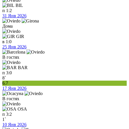
BIL
п
1:2
31 Янв 2026
Дома
GIR
в
1:0
25 Янв 2026
В гостях
BAR
п
3:0
8`
6.7
17 Янв 2026
В гостях
OSA
п
3:2
1`
10 Янв 2026