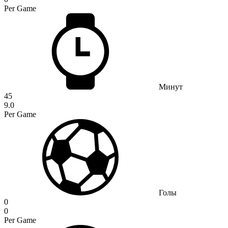
Per Game
Минут
45
9.0
Per Game
Голы
0
0
Per Game