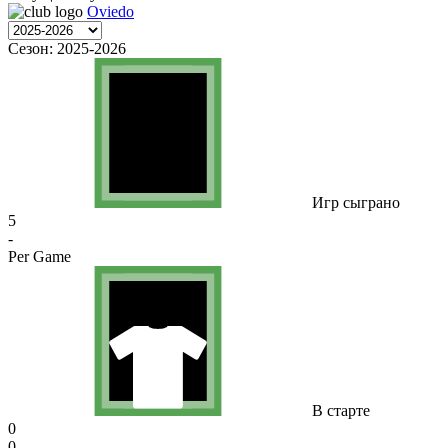
Oviedo
Сезон:
2025-2026
Игр сыграно
5
-
Per Game
В старте
0
0