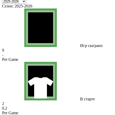
Сезон:
2025-2026
Игр сыграно
9
-
Per Game
В старте
2
0.2
Per Game