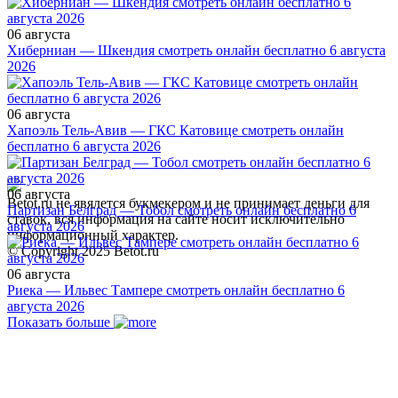
06 августа
Хиберниан — Шкендия смотреть онлайн бесплатно 6 августа
2026
06 августа
Хапоэль Тель-Авив — ГКС Катовице смотреть онлайн
бесплатно 6 августа 2026
06 августа
Betot.ru не явялется букмекером и не принимает деньги для
Партизан Белград — Тобол смотреть онлайн бесплатно 6
ставок, вся информация на сайте носит исключительно
августа 2026
информационный характер.
© Copyright 2025 Betot.ru
06 августа
Риека — Ильвес Тампере смотреть онлайн бесплатно 6
августа 2026
Показать больше