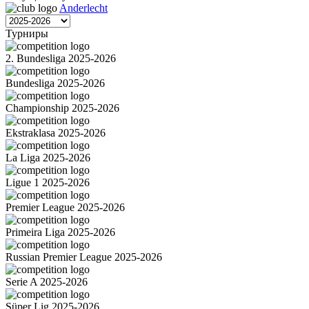
Anderlecht
Турниры
2. Bundesliga 2025-2026
Bundesliga 2025-2026
Championship 2025-2026
Ekstraklasa 2025-2026
La Liga 2025-2026
Ligue 1 2025-2026
Premier League 2025-2026
Primeira Liga 2025-2026
Russian Premier League 2025-2026
Serie A 2025-2026
Süper Lig 2025-2026