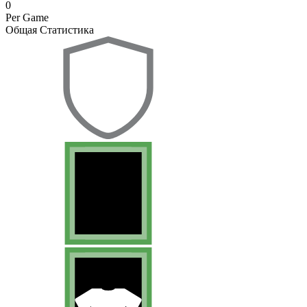
0
Per Game
Общая Статистика