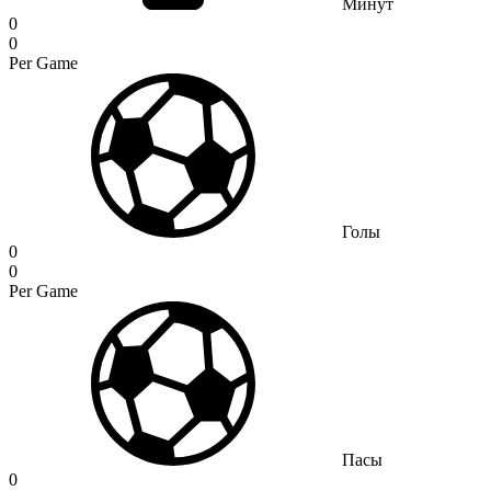
Минут
0
0
Per Game
Голы
0
0
Per Game
Пасы
0