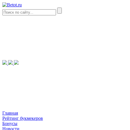
Главная
Рейтинг букмекеров
Бонусы
Новости