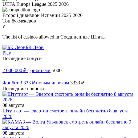
UEFA Europa League 2025-2026
Второй дивизион Испании 2025-2026
Топ букмекеров
?
The list of casinos allowed in Соединенные Штаты
БК Леон
Play
Последние бонусы
2 000 000 ₽ фрибетами
5000
Фрибет 3 333 ₽ новым игрокам
3333 ₽
Последние новости
08 августа
Штутгарт — Эвертон смотреть онлайн бесплатно 8 августа
2026
08 августа