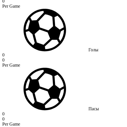
0
Per Game
Голы
0
0
Per Game
Пасы
0
0
Per Game