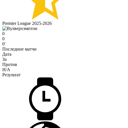
Premier League 2025-2026
0
0
0′
Последние матчи
Дата
За
Против
H/A
Результат