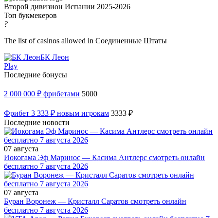
Второй дивизион Испании 2025-2026
Топ букмекеров
?
The list of casinos allowed in Соединенные Штаты
БК Леон
Play
Последние бонусы
2 000 000 ₽ фрибетами
5000
Фрибет 3 333 ₽ новым игрокам
3333 ₽
Последние новости
07 августа
Иокогама Эф Маринос — Касима Антлерс смотреть онлайн
бесплатно 7 августа 2026
07 августа
Буран Воронеж — Кристалл Саратов смотреть онлайн
бесплатно 7 августа 2026