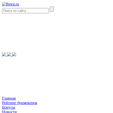
Главная
Рейтинг букмекеров
Бонусы
Новости