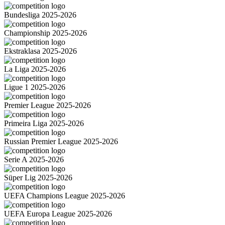
Bundesliga 2025-2026
Championship 2025-2026
Ekstraklasa 2025-2026
La Liga 2025-2026
Ligue 1 2025-2026
Premier League 2025-2026
Primeira Liga 2025-2026
Russian Premier League 2025-2026
Serie A 2025-2026
Süper Lig 2025-2026
UEFA Champions League 2025-2026
UEFA Europa League 2025-2026