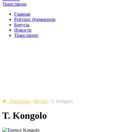
Трансляции
Главная
Рейтинг букмекеров
Бонусы
Новости
Трансляции
Homepage
›
Players
›
T. Kongolo
T. Kongolo