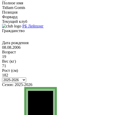
Полное имя
Tidiam Gomis
Позиция
Форвард
Текущий клуб
РБ Лейпциг
Гражданство
Дата рождения
08.08.2006
Возраст
19
Вес (кг)
71
Рост (см)
182
Сезон:
2025-2026