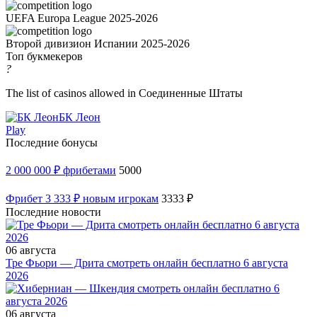
UEFA Europa League 2025-2026
Второй дивизион Испании 2025-2026
Топ букмекеров
?
The list of casinos allowed in Соединенные Штаты
БК Леон
Play
Последние бонусы
2 000 000 ₽ фрибетами
5000
Фрибет 3 333 ₽ новым игрокам
3333 ₽
Последние новости
06 августа
Тре Фьори — Дрита смотреть онлайн бесплатно 6 августа
2026
06 августа