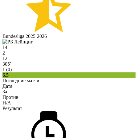
Bundesliga 2025-2026
14
2
12
305′
1 (0)
6.5
Последние матчи
Дата
За
Против
H/A
Результат