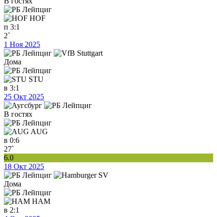
В гостях
HOF
п
3:1
2`
1 Ноя 2025
Дома
STU
в
3:1
25 Окт 2025
В гостях
AUG
в
0:6
27`
6.0
18 Окт 2025
Дома
HAM
в
2:1