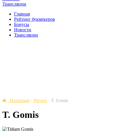
Трансляции
Главная
Рейтинг букмекеров
Бонусы
Новости
Трансляции
Homepage
›
Players
›
T. Gomis
T. Gomis