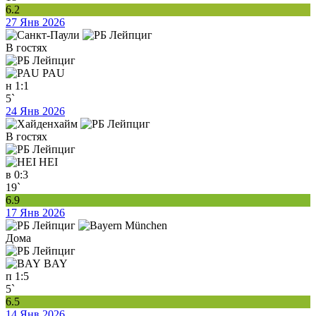
6.2
27 Янв 2026
В гостях
PAU
н
1:1
5`
24 Янв 2026
В гостях
HEI
в
0:3
19`
6.9
17 Янв 2026
Дома
BAY
п
1:5
5`
6.5
14 Янв 2026