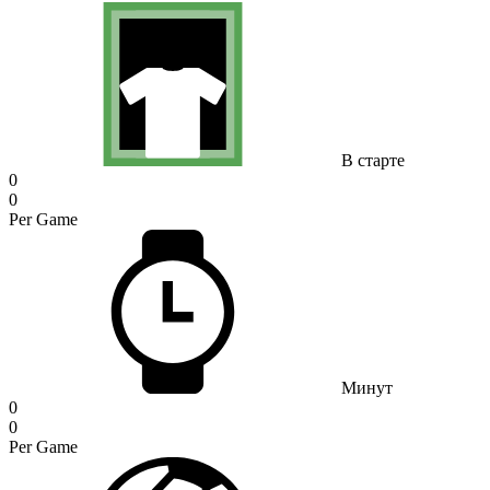
В старте
0
0
Per Game
Минут
0
0
Per Game