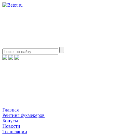
Главная
Рейтинг букмекеров
Бонусы
Новости
Трансляции