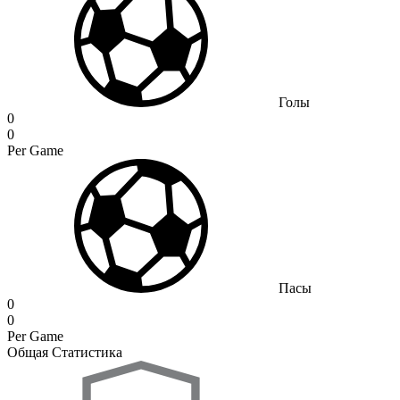
Голы
0
0
Per Game
Пасы
0
0
Per Game
Общая Статистика