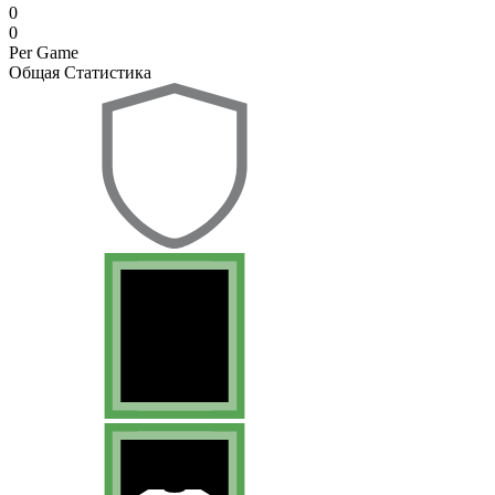
0
0
Per Game
Общая Статистика