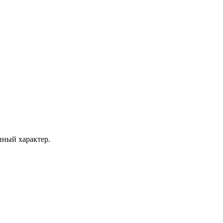
нный характер.