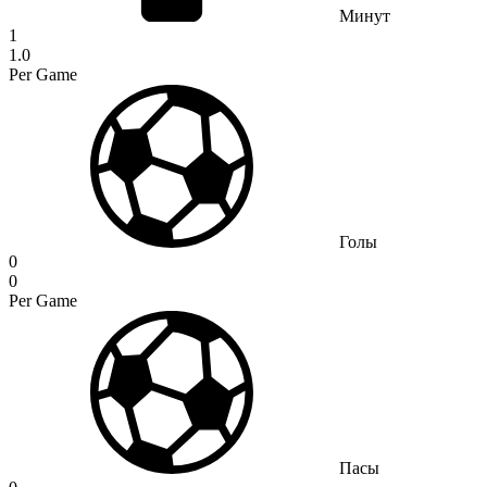
Минут
1
1.0
Per Game
Голы
0
0
Per Game
Пасы