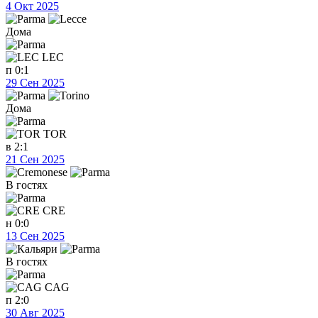
4 Окт 2025
Дома
LEC
п
0:1
29 Сен 2025
Дома
TOR
в
2:1
21 Сен 2025
В гостях
CRE
н
0:0
13 Сен 2025
В гостях
CAG
п
2:0
30 Авг 2025