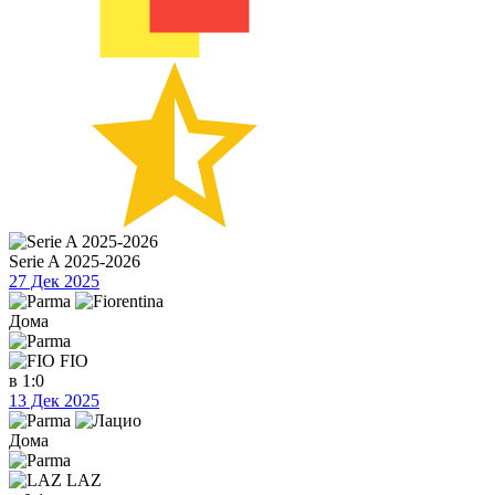
Serie A 2025-2026
27 Дек 2025
Дома
FIO
в
1:0
13 Дек 2025
Дома
LAZ