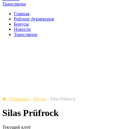
Трансляции
Главная
Рейтинг букмекеров
Бонусы
Новости
Трансляции
Homepage
›
Players
›
Silas Prüfrock
Silas Prüfrock
Текущий клуб