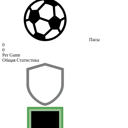
Пасы
0
0
Per Game
Общая Статистика