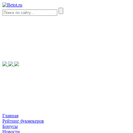
Главная
Рейтинг букмекеров
Бонусы
Новости