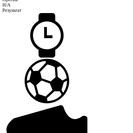
H/A
Результат