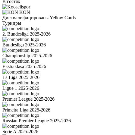
В гостях
KON
Дисквалифицирован - Yellow Cards
Турниры
2. Bundesliga 2025-2026
Bundesliga 2025-2026
Championship 2025-2026
Ekstraklasa 2025-2026
La Liga 2025-2026
Ligue 1 2025-2026
Premier League 2025-2026
Primeira Liga 2025-2026
Russian Premier League 2025-2026
Serie A 2025-2026