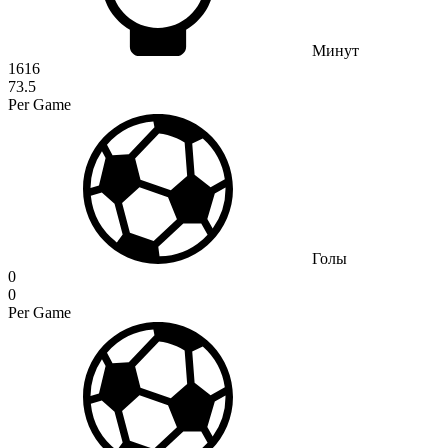
Минут
1616
73.5
Per Game
Голы
0
0
Per Game