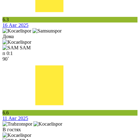
6.3
16 Авг 2025
Дома
SAM
п
0:1
90`
6.6
11 Авг 2025
В гостях