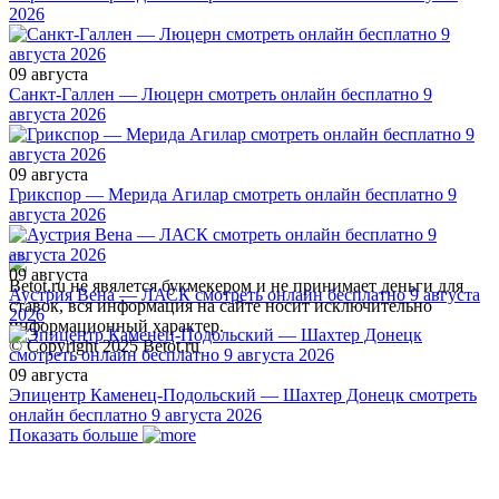
2026
09 августа
Санкт-Галлен — Люцерн смотреть онлайн бесплатно 9
августа 2026
09 августа
Грикспор — Мерида Агилар смотреть онлайн бесплатно 9
августа 2026
09 августа
Betot.ru не явялется букмекером и не принимает деньги для
Аустрия Вена — ЛАСК смотреть онлайн бесплатно 9 августа
ставок, вся информация на сайте носит исключительно
2026
информационный характер.
© Copyright 2025 Betot.ru
09 августа
Эпицентр Каменец-Подольский — Шахтер Донецк смотреть
онлайн бесплатно 9 августа 2026
Показать больше