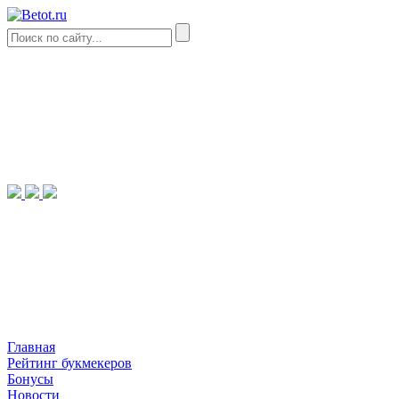
Главная
Рейтинг букмекеров
Бонусы
Новости