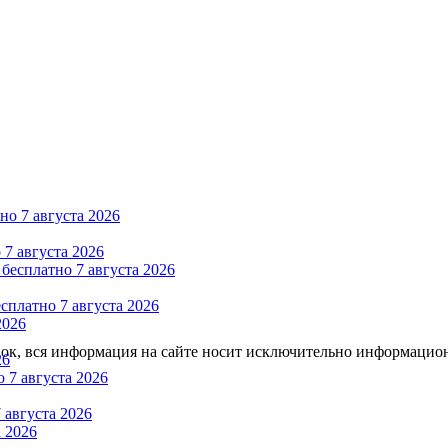
7 августа 2026
платно 7 августа 2026
тавок, вся информация на сайте носит исключительно информацио
26
 августа 2026