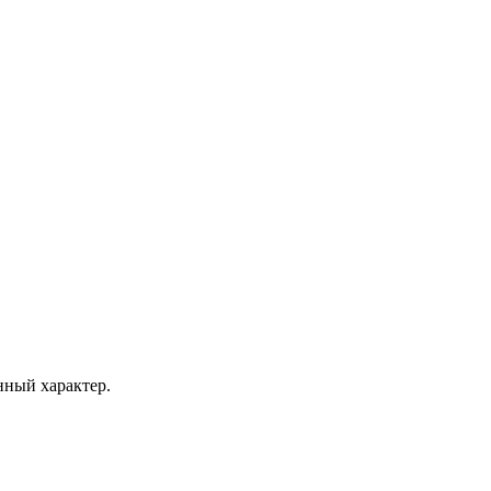
нный характер.