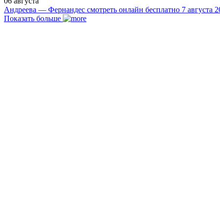
06 августа
Андреева — Фернандес смотреть онлайн бесплатно 7 августа 2
Показать больше