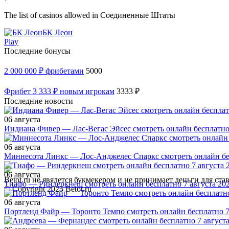
The list of casinos allowed in Соединенные Штаты
БК Леон
Play
Последние бонусы
2 000 000 ₽ фрибетами
5000
Фрибет 3 333 ₽ новым игрокам
3333 ₽
Последние новости
06 августа
Индиана Фивер — Лас-Вегас Эйсес смотреть онлайн бесплатно 
06 августа
Миннесота Линкс — Лос-Анджелес Спаркс смотреть онлайн бес
06 августа
Betot.ru не явялется букмекером и не принимает деньги для с
Тиафо — Риндеркнеш смотреть онлайн бесплатно 7 августа 20
© Copyright 2025 Betot.ru
06 августа
Портленд Файр — Торонто Темпо смотреть онлайн бесплатно 7