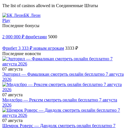
The list of casinos allowed in Соединенные Штаты
БК Леон
Play
Последние бонусы
2 000 000 ₽ фрибетами
5000
Фрибет 3 333 ₽ новым игрокам
3333 ₽
Последние новости
07 августа
Эшторил — Фамаликан смотреть онлайн бесплатно 7 августа
2026
07 августа
Мидлсбро — Рексем смотреть онлайн бесплатно 7 августа
2026
07 августа
Шемрок Роверс — Дандолк смотреть онлайн бесплатно 7