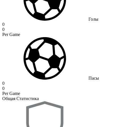
Голы
0
0
Per Game
Пасы
0
0
Per Game
Общая Статистика