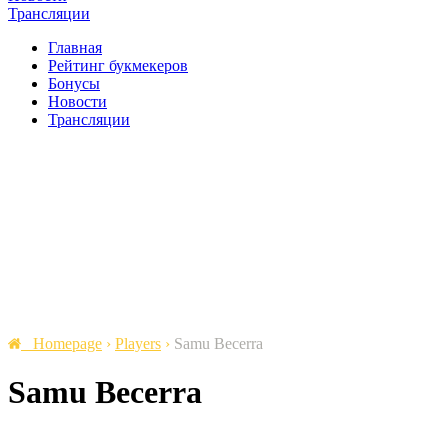
Трансляции
Главная
Рейтинг букмекеров
Бонусы
Новости
Трансляции
Homepage
›
Players
›
Samu Becerra
Samu Becerra