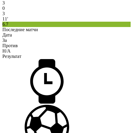
3
0
3
11′
6.7
Последние матчи
Дата
За
Против
H/A
Результат