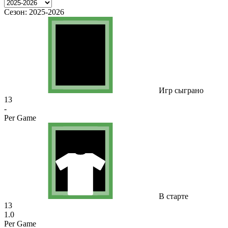
Сезон:
2025-2026
Игр сыграно
13
-
Per Game
В старте
13
1.0
Per Game