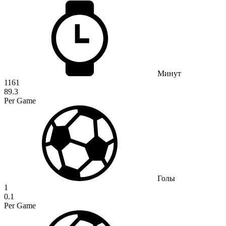
Минут
1161
89.3
Per Game
Голы
1
0.1
Per Game