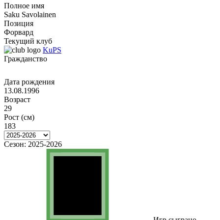
Полное имя
Saku Savolainen
Позиция
Форвард
Текущий клуб
KuPS
Гражданство
Дата рождения
13.08.1996
Возраст
29
Рост (см)
183
Сезон:
2025-2026
Игр сыграно