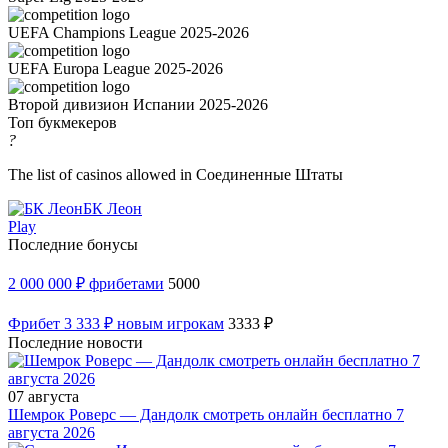
UEFA Champions League 2025-2026
UEFA Europa League 2025-2026
Второй дивизион Испании 2025-2026
Топ букмекеров
?
The list of casinos allowed in Соединенные Штаты
БК Леон
Play
Последние бонусы
2 000 000 ₽ фрибетами
5000
Фрибет 3 333 ₽ новым игрокам
3333 ₽
Последние новости
07 августа
Шемрок Роверс — Дандолк смотреть онлайн бесплатно 7
августа 2026