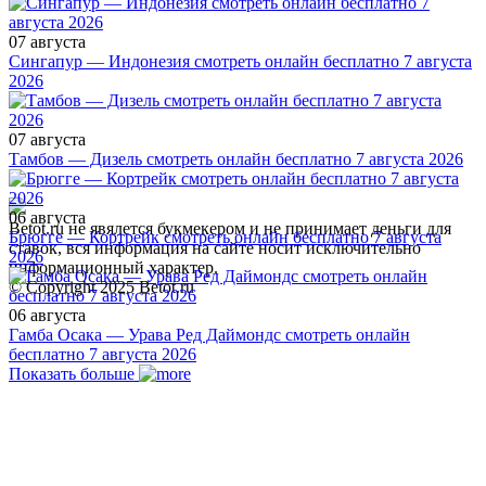
07 августа
Сингапур — Индонезия смотреть онлайн бесплатно 7 августа
2026
07 августа
Тамбов — Дизель смотреть онлайн бесплатно 7 августа 2026
06 августа
Betot.ru не явялется букмекером и не принимает деньги для
Брюгге — Кортрейк смотреть онлайн бесплатно 7 августа
ставок, вся информация на сайте носит исключительно
2026
информационный характер.
© Copyright 2025 Betot.ru
06 августа
Гамба Осака — Урава Ред Даймондс смотреть онлайн
бесплатно 7 августа 2026
Показать больше