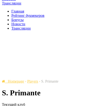
Трансляции
Главная
Рейтинг букмекеров
Бонусы
Новости
Трансляции
Homepage
›
Players
›
S. Primante
S. Primante
Текущий клуб