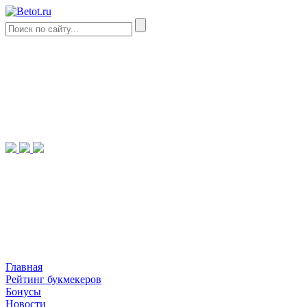
Главная
Рейтинг букмекеров
Бонусы
Новости