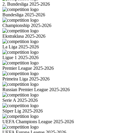
2. Bundesliga 2025-2026
Bundesliga 2025-2026
Championship 2025-2026
Ekstraklasa 2025-2026
La Liga 2025-2026
Ligue 1 2025-2026
Premier League 2025-2026
Primeira Liga 2025-2026
Russian Premier League 2025-2026
Serie A 2025-2026
Süper Lig 2025-2026
UEFA Champions League 2025-2026
UEFA Europa League 2025-2026