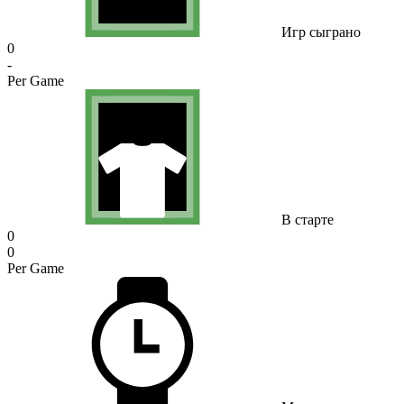
Игр сыграно
0
-
Per Game
В старте
0
0
Per Game