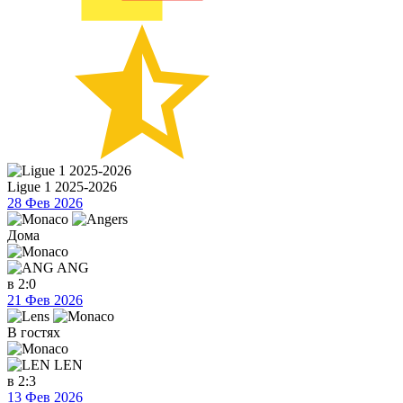
Ligue 1 2025-2026
28 Фев 2026
Дома
ANG
в
2:0
21 Фев 2026
В гостях
LEN
в
2:3
13 Фев 2026