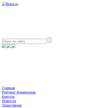
Главная
Рейтинг букмекеров
Бонусы
Новости
Трансляции