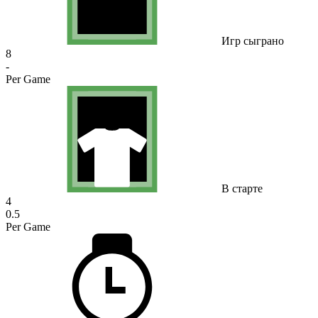
Игр сыграно
8
-
Per Game
В старте
4
0.5
Per Game