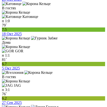
В гостях
Катовице
п
1:0
79`
7.5
18 Окт 2025
Дома
GOR
н
1:1
81`
6.7
5 Окт 2025
В гостях
JAG
п
3:1
76`
6.2
27 Сен 2025