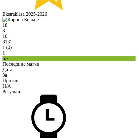
Ekstraklasa 2025-2026
18
8
10
813′
1 (0)
1
6.7
Последние матчи
Дата
За
Против
H/A
Результат