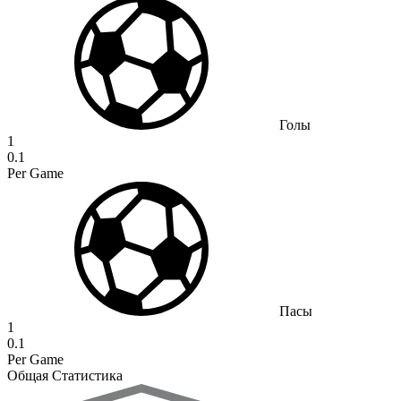
Голы
1
0.1
Per Game
Пасы
1
0.1
Per Game
Общая Статистика