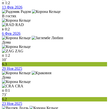
п
1:2
13 Фев 2026
В гостях
RAD
в
0:2
6 Фев 2026
Дома
ZAG
п
1:2
10`
6.3
29 Ноя 2025
Дома
CRA
п
0:1
73`
6.2
23 Ноя 2025