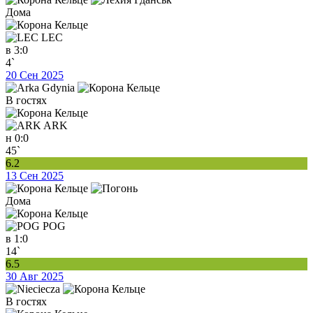
Дома
LEC
в
3:0
4`
20 Сен 2025
В гостях
ARK
н
0:0
45`
6.2
13 Сен 2025
Дома
POG
в
1:0
14`
6.5
30 Авг 2025
В гостях