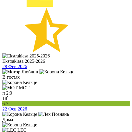
Ekstraklasa 2025-2026
28 Фев 2026
В гостях
MOT
п
2:0
18`
6.7
22 Фев 2026
Дома
LEC