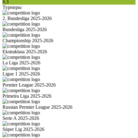
6.3
Турниры
2. Bundesliga 2025-2026
Bundesliga 2025-2026
Championship 2025-2026
Ekstraklasa 2025-2026
La Liga 2025-2026
Ligue 1 2025-2026
Premier League 2025-2026
Primeira Liga 2025-2026
Russian Premier League 2025-2026
Serie A 2025-2026
Süper Lig 2025-2026