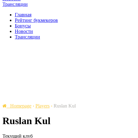
Трансляции
Главная
Рейтинг букмекеров
Бонусы
Новости
Трансляции
Homepage
›
Players
›
Ruslan Kul
Ruslan Kul
Текущий клуб