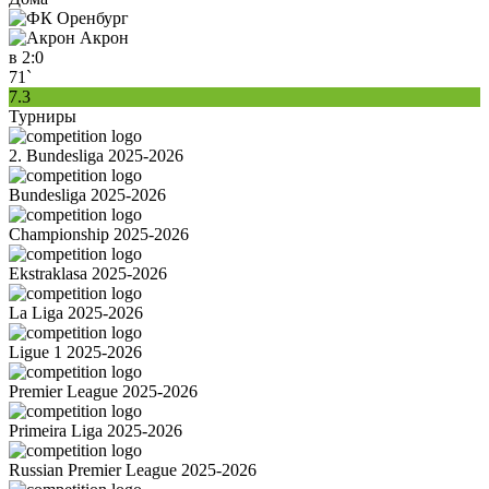
Акрон
в
2:0
71`
7.3
Турниры
2. Bundesliga 2025-2026
Bundesliga 2025-2026
Championship 2025-2026
Ekstraklasa 2025-2026
La Liga 2025-2026
Ligue 1 2025-2026
Premier League 2025-2026
Primeira Liga 2025-2026
Russian Premier League 2025-2026