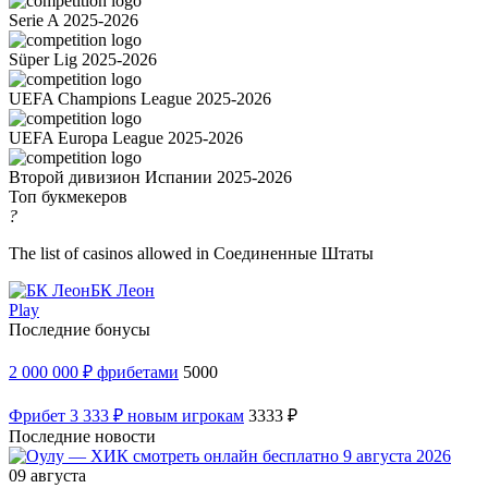
Serie A 2025-2026
Süper Lig 2025-2026
UEFA Champions League 2025-2026
UEFA Europa League 2025-2026
Второй дивизион Испании 2025-2026
Топ букмекеров
?
The list of casinos allowed in Соединенные Штаты
БК Леон
Play
Последние бонусы
2 000 000 ₽ фрибетами
5000
Фрибет 3 333 ₽ новым игрокам
3333 ₽
Последние новости
09 августа