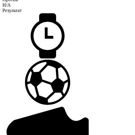
H/A
Результат