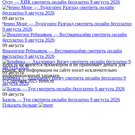
Оулу — ХИК смотреть онлайн бесплатно 9 августа 2026
09 августа
Черно Море — Лудогорец Разград смотреть онлайн бесплатно
9 августа 2026
09 августа
Викингюр Рейкьявик — Вестманнаэйяр смотреть онлайн
бесплатно 9 августа 2026
Betot.ru не явялется букмекером и не принимает деньги для
ставок, вся информация на сайте носит исключительно
09 августа
информационный характер.
Бенфика — Академику Визеу смотреть онлайн бесплатно 9
© Copyright 2025 Betot.ru
августа 2026
09 августа
Базель — Тун смотреть онлайн бесплатно 9 августа 2026
Показать больше