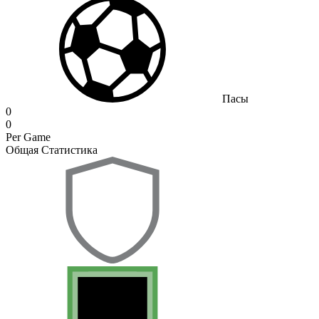
Пасы
0
0
Per Game
Общая Статистика