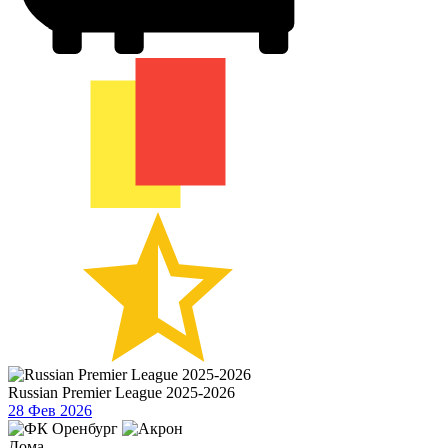
Russian Premier League 2025-2026
28 Фев 2026
Дома