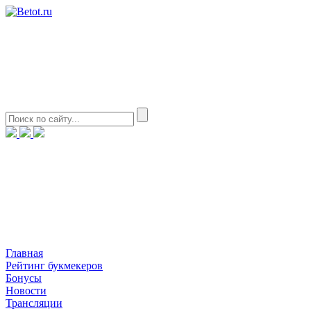
Главная
Рейтинг букмекеров
Бонусы
Новости
Трансляции