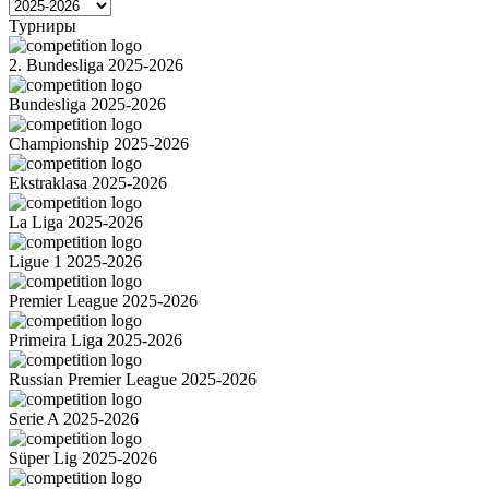
Турниры
2. Bundesliga 2025-2026
Bundesliga 2025-2026
Championship 2025-2026
Ekstraklasa 2025-2026
La Liga 2025-2026
Ligue 1 2025-2026
Premier League 2025-2026
Primeira Liga 2025-2026
Russian Premier League 2025-2026
Serie A 2025-2026
Süper Lig 2025-2026