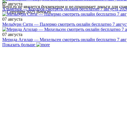
07 августа
Betot.ru не явялется букмекером и не принимает деньги для с
Альмерия — Кордоба смотреть онлайн бесплатно 7 августа 202
© Copyright 2025 Betot.ru
07 августа
Мельбурн Сити — Палермо смотреть онлайн бесплатно 7 авгус
07 августа
Мерида Агилар — Михельсен смотреть онлайн бесплатно 7 авг
Показать больше