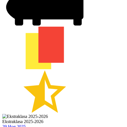
Ekstraklasa 2025-2026
29 Ноя 2025