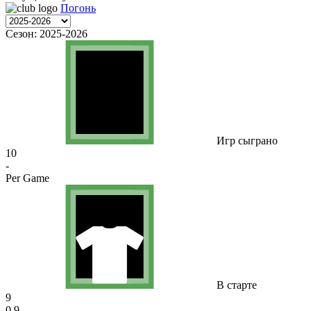
Погонь
Сезон:
2025-2026
Игр сыграно
10
-
Per Game
В старте
9
0.9