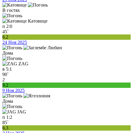
В гостях
Катовице
п
2:0
45`
6.2
24 Ноя 2025
Дома
ZAG
в
5:1
90`
2
9.2
9 Ноя 2025
Дома
JAG
п
1:2
85`
6.3