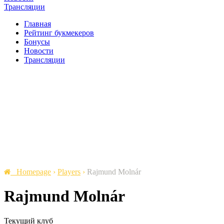
Трансляции
Главная
Рейтинг букмекеров
Бонусы
Новости
Трансляции
Homepage
›
Players
›
Rajmund Molnár
Rajmund Molnár
Текущий клуб