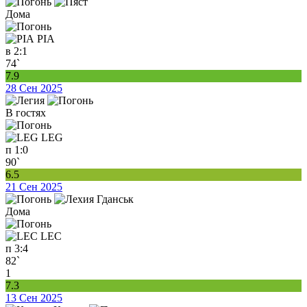
Дома
PIA
в
2:1
74`
7.9
28 Сен 2025
В гостях
LEG
п
1:0
90`
6.5
21 Сен 2025
Дома
LEC
п
3:4
82`
1
7.3
13 Сен 2025