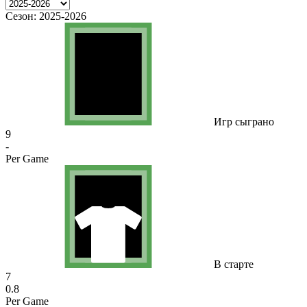
Сезон:
2025-2026
Игр сыграно
9
-
Per Game
В старте
7
0.8
Per Game