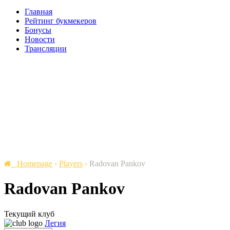
Главная
Рейтинг букмекеров
Бонусы
Новости
Трансляции
Homepage
›
Players
›
Radovan Pankov
Radovan Pankov
Текущий клуб
Легия