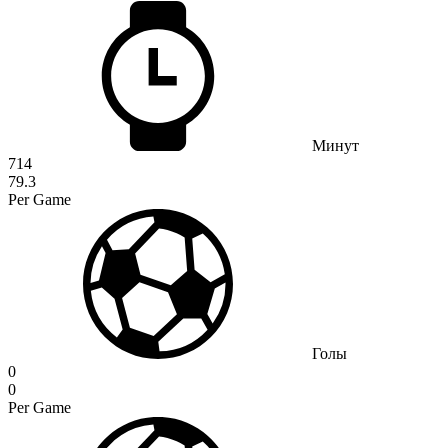
Минут
714
79.3
Per Game
Голы
0
0
Per Game