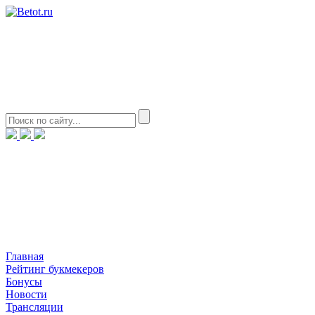
Главная
Рейтинг букмекеров
Бонусы
Новости
Трансляции