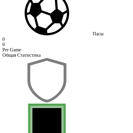
Пасы
0
0
Per Game
Общая Статистика