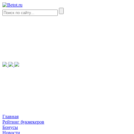
Главная
Рейтинг букмекеров
Бонусы
Новости