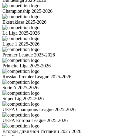
Bundesliga 2025-2026
Championship 2025-2026
Ekstraklasa 2025-2026
La Liga 2025-2026
Ligue 1 2025-2026
Premier League 2025-2026
Primeira Liga 2025-2026
Russian Premier League 2025-2026
Serie A 2025-2026
Süper Lig 2025-2026
UEFA Champions League 2025-2026
UEFA Europa League 2025-2026
Второй дивизион Испании 2025-2026