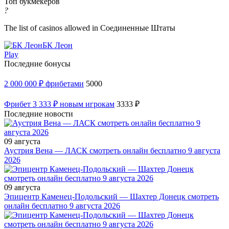
Топ букмекеров
?
The list of casinos allowed in Соединенные Штаты
БК Леон
Play
Последние бонусы
2 000 000 ₽ фрибетами
5000
Фрибет 3 333 ₽ новым игрокам
3333 ₽
Последние новости
09 августа
Аустрия Вена — ЛАСК смотреть онлайн бесплатно 9 августа
2026
09 августа
Эпицентр Каменец-Подольский — Шахтер Донецк смотреть
онлайн бесплатно 9 августа 2026