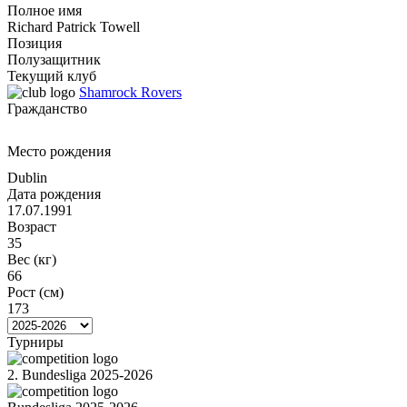
Полное имя
Richard Patrick Towell
Позиция
Полузащитник
Текущий клуб
Shamrock Rovers
Гражданство
Место рождения
Dublin
Дата рождения
17.07.1991
Возраст
35
Вес (кг)
66
Рост (см)
173
Турниры
2. Bundesliga 2025-2026