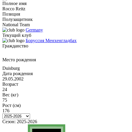
Полное имя
Rocco Reitz
Позиция
Полузащитник
National Team
Germany
Текущий клуб
Боруссия Менхенгладбах
Гражданство
Место рождения
Duisburg
Дата рождения
29.05.2002
Возраст
24
Вес (кг)
75
Рост (см)
176
Сезон:
2025-2026