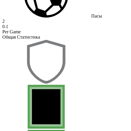
Пасы
2
0.1
Per Game
Общая Статистика