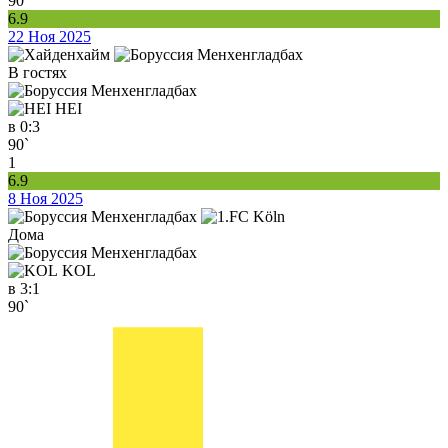
90`
6.9
22 Ноя 2025
В гостях
HEI
в
0:3
90`
1
6.9
8 Ноя 2025
Дома
KOL
в
3:1
90`