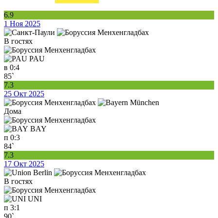
6.9
1 Ноя 2025
В гостях
PAU
в
0:4
85`
7.3
25 Окт 2025
Дома
BAY
п
0:3
84`
7.3
17 Окт 2025
В гостях
UNI
п
3:1
90`