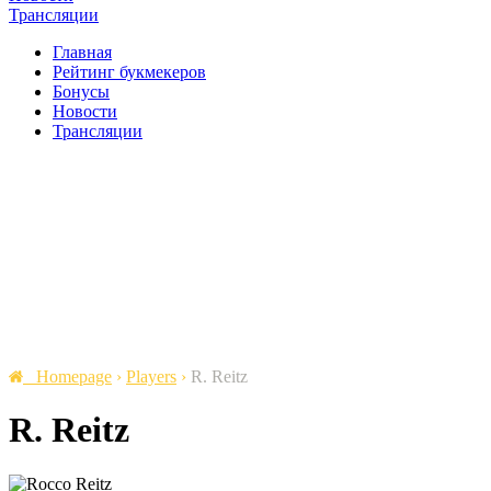
Трансляции
Главная
Рейтинг букмекеров
Бонусы
Новости
Трансляции
Homepage
›
Players
›
R. Reitz
R. Reitz