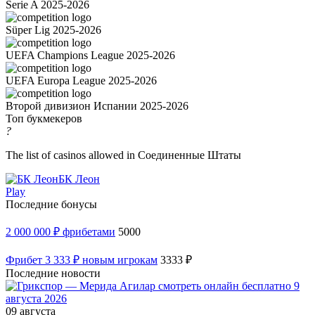
Serie A 2025-2026
Süper Lig 2025-2026
UEFA Champions League 2025-2026
UEFA Europa League 2025-2026
Второй дивизион Испании 2025-2026
Топ букмекеров
?
The list of casinos allowed in Соединенные Штаты
БК Леон
Play
Последние бонусы
2 000 000 ₽ фрибетами
5000
Фрибет 3 333 ₽ новым игрокам
3333 ₽
Последние новости
09 августа