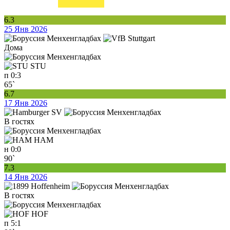
6.3
25 Янв 2026
Дома
STU
п
0:3
65`
6.7
17 Янв 2026
В гостях
HAM
н
0:0
90`
7.3
14 Янв 2026
В гостях
HOF
п
5:1