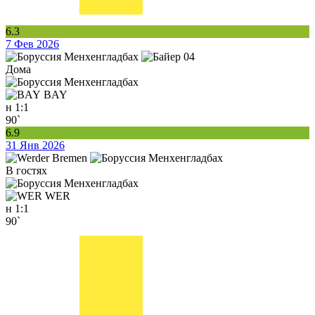
6.3
7 Фев 2026
Дома
BAY
н
1:1
90`
6.9
31 Янв 2026
В гостях
WER
н
1:1
90`