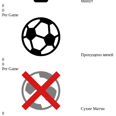
Минут
0
0
Per Game
Пропущено мячей
0
0
Per Game
Сухие Матчи
0