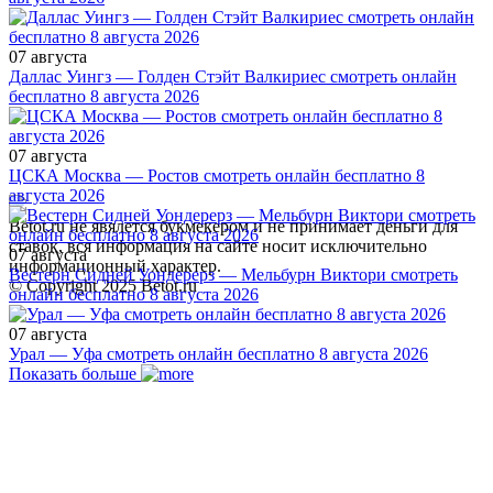
07 августа
Даллас Уингз — Голден Стэйт Валкириес смотреть онлайн
бесплатно 8 августа 2026
07 августа
ЦСКА Москва — Ростов смотреть онлайн бесплатно 8
августа 2026
Betot.ru не явялется букмекером и не принимает деньги для
ставок, вся информация на сайте носит исключительно
07 августа
информационный характер.
Вестерн Сидней Уондерерз — Мельбурн Виктори смотреть
© Copyright 2025 Betot.ru
онлайн бесплатно 8 августа 2026
07 августа
Урал — Уфа смотреть онлайн бесплатно 8 августа 2026
Показать больше