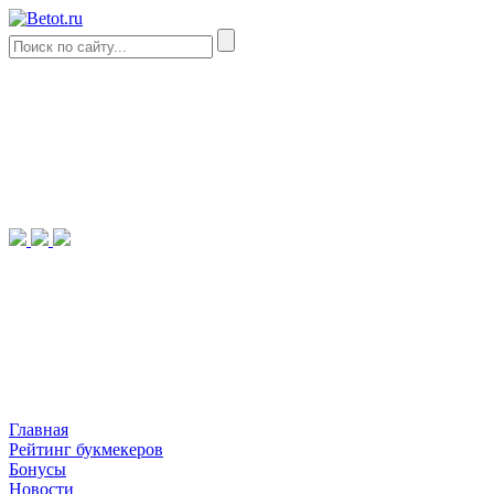
Главная
Рейтинг букмекеров
Бонусы
Новости