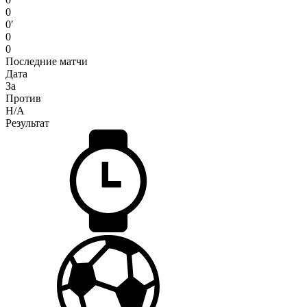
0
0′
0
0
Последние матчи
Дата
За
Против
H/A
Результат