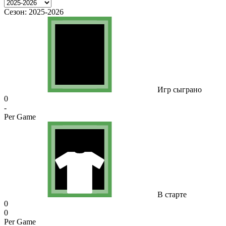
Сезон:
2025-2026
Игр сыграно
0
-
Per Game
В старте
0
0
Per Game