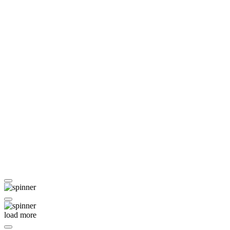
load more