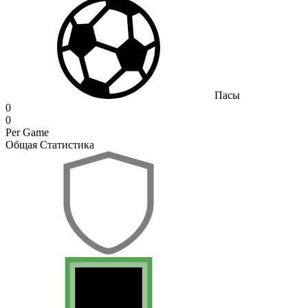
Пасы
0
0
Per Game
Общая Статистика