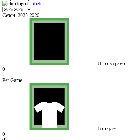
Linfield
Сезон:
2025-2026
Игр сыграно
0
-
Per Game
В старте
0
0