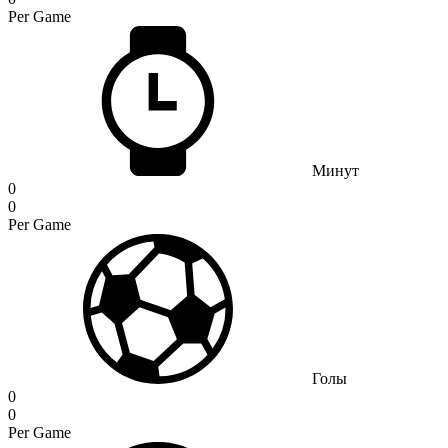
Per Game
Минут
0
0
Per Game
Голы
0
0
Per Game