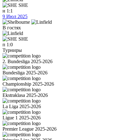
SHE
н
1:1
9 Июл 2025
В гостях
SHE
п
1:0
Турниры
2. Bundesliga 2025-2026
Bundesliga 2025-2026
Championship 2025-2026
Ekstraklasa 2025-2026
La Liga 2025-2026
Ligue 1 2025-2026
Premier League 2025-2026