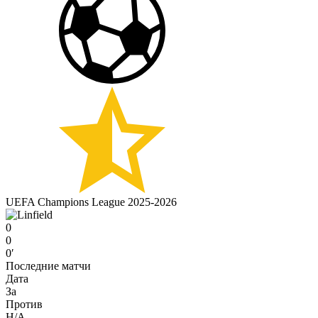
UEFA Champions League 2025-2026
0
0
0′
Последние матчи
Дата
За
Против
H/A