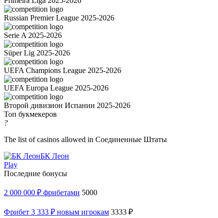
Primeira Liga 2025-2026
Russian Premier League 2025-2026
Serie A 2025-2026
Süper Lig 2025-2026
UEFA Champions League 2025-2026
UEFA Europa League 2025-2026
Второй дивизион Испании 2025-2026
Топ букмекеров
?
The list of casinos allowed in Соединенные Штаты
БК Леон
Play
Последние бонусы
2 000 000 ₽ фрибетами
5000
Фрибет 3 333 ₽ новым игрокам
3333 ₽