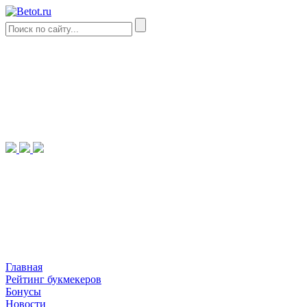
Главная
Рейтинг букмекеров
Бонусы
Новости