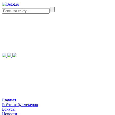
Главная
Рейтинг букмекеров
Бонусы
Новости