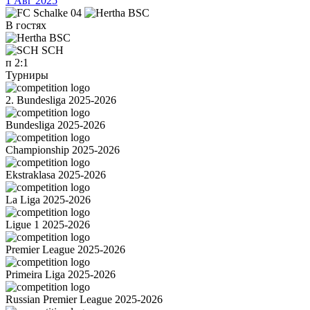
1 Авг 2025
В гостях
SCH
п
2:1
Турниры
2. Bundesliga 2025-2026
Bundesliga 2025-2026
Championship 2025-2026
Ekstraklasa 2025-2026
La Liga 2025-2026
Ligue 1 2025-2026
Premier League 2025-2026
Primeira Liga 2025-2026
Russian Premier League 2025-2026