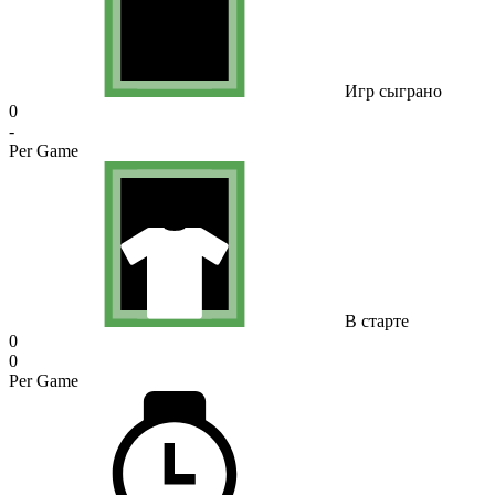
Игр сыграно
0
-
Per Game
В старте
0
0
Per Game