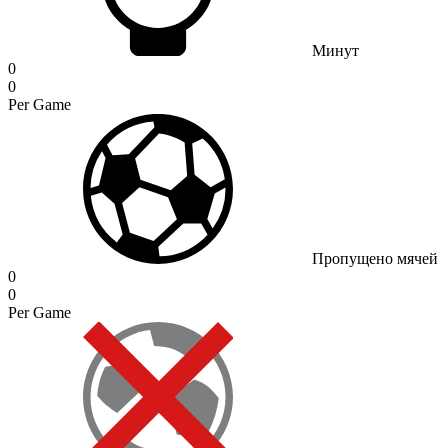
Минут
0
0
Per Game
Пропущено мячей
0
0
Per Game