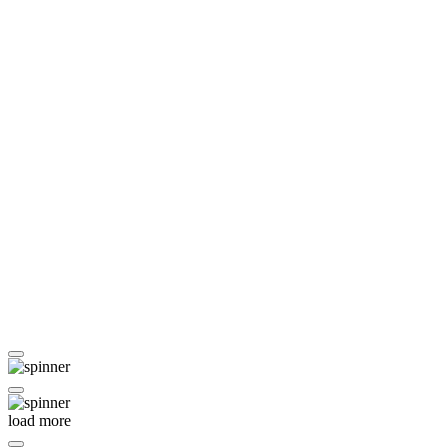
load more