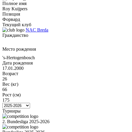
Полное имя
Roy Kuijpers
Позиция
Форвард
Текущий клуб
NAC Breda
Гражданство
Место рождения
's-Hertogenbosch
Дата рождения
17.01.2000
Возраст
26
Вес (кг)
66
Рост (см)
175
Турниры
2. Bundesliga 2025-2026