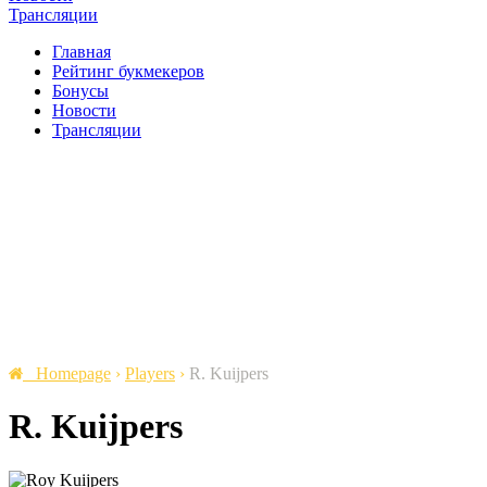
Трансляции
Главная
Рейтинг букмекеров
Бонусы
Новости
Трансляции
Homepage
›
Players
›
R. Kuijpers
R. Kuijpers