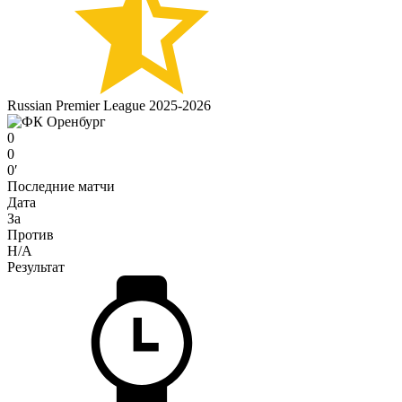
Russian Premier League 2025-2026
0
0
0′
Последние матчи
Дата
За
Против
H/A
Результат