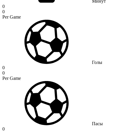
Минут
0
0
Per Game
Голы
0
0
Per Game
Пасы
0