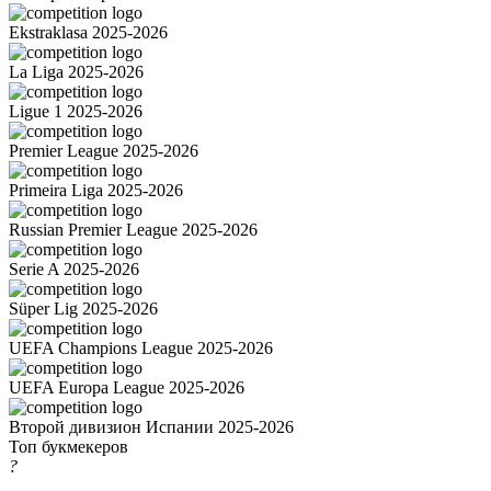
Ekstraklasa 2025-2026
La Liga 2025-2026
Ligue 1 2025-2026
Premier League 2025-2026
Primeira Liga 2025-2026
Russian Premier League 2025-2026
Serie A 2025-2026
Süper Lig 2025-2026
UEFA Champions League 2025-2026
UEFA Europa League 2025-2026
Второй дивизион Испании 2025-2026
Топ букмекеров
?