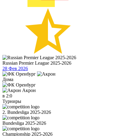
Russian Premier League 2025-2026
28 Фев 2026
Дома
Акрон
в
2:0
Турниры
2. Bundesliga 2025-2026
Bundesliga 2025-2026
Championship 2025-2026