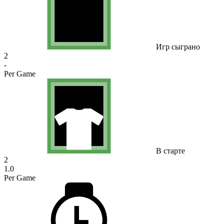
Игр сыграно
2
-
Per Game
В старте
2
1.0
Per Game