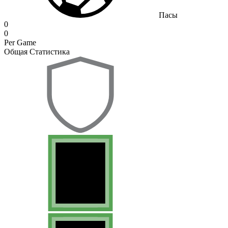
Пасы
0
0
Per Game
Общая Статистика