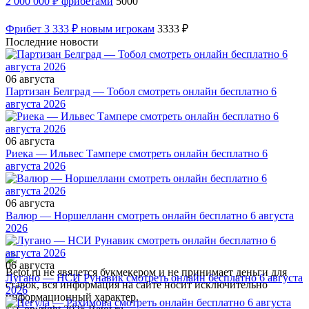
2 000 000 ₽ фрибетами
5000
Фрибет 3 333 ₽ новым игрокам
3333 ₽
Последние новости
06 августа
Партизан Белград — Тобол смотреть онлайн бесплатно 6
августа 2026
06 августа
Риека — Ильвес Тампере смотреть онлайн бесплатно 6
августа 2026
06 августа
Валюр — Норшелланн смотреть онлайн бесплатно 6 августа
2026
06 августа
Betot.ru не явялется букмекером и не принимает деньги для
Лугано — НСИ Рунавик смотреть онлайн бесплатно 6 августа
ставок, вся информация на сайте носит исключительно
2026
информационный характер.