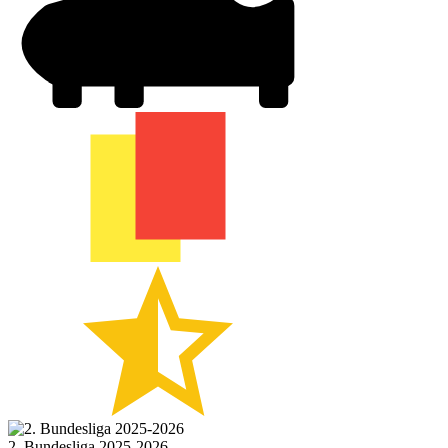
2. Bundesliga 2025-2026