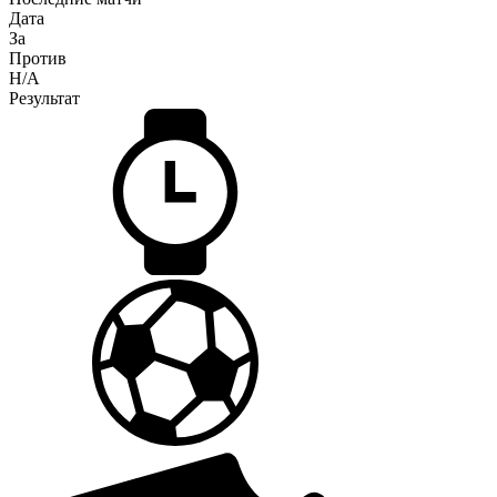
Дата
За
Против
H/A
Результат