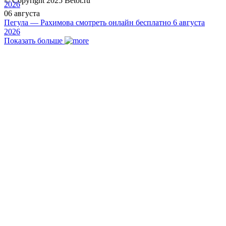
© Copyright 2025 Betot.ru
06 августа
Пегула — Рахимова смотреть онлайн бесплатно 6 августа
2026
Показать больше