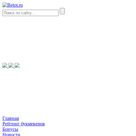
Главная
Рейтинг букмекеров
Бонусы
Новости