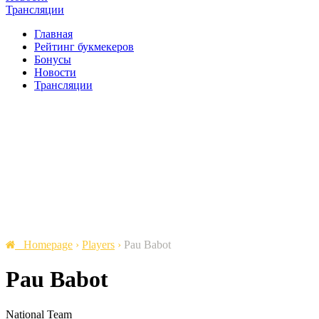
Трансляции
Главная
Рейтинг букмекеров
Бонусы
Новости
Трансляции
Homepage
›
Players
›
Pau Babot
Pau Babot
National Team