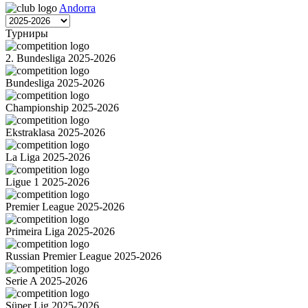
Andorra
Турниры
2. Bundesliga 2025-2026
Bundesliga 2025-2026
Championship 2025-2026
Ekstraklasa 2025-2026
La Liga 2025-2026
Ligue 1 2025-2026
Premier League 2025-2026
Primeira Liga 2025-2026
Russian Premier League 2025-2026
Serie A 2025-2026
Süper Lig 2025-2026