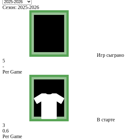
Сезон:
2025-2026
Игр сыграно
5
-
Per Game
В старте
3
0.6
Per Game