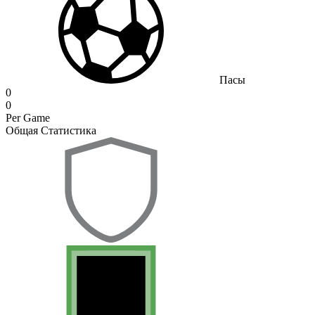
Пасы
0
0
Per Game
Общая Статистика